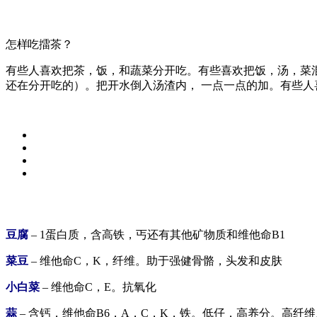
怎样吃擂茶？
有些人喜欢把茶，饭，和蔬菜分开吃。有些喜欢把饭，汤，菜混
还在分开吃的）。把开水倒入汤渣内， 一点一点的加。有些
豆腐
– 1蛋白质，含高铁，丐还有其他矿物质和维他命B1
菜豆
– 维他命C，K，纤维。助于强健骨骼，头发和皮肤
小白菜
– 维他命C，E。抗氧化
蒜
– 含钙，维他命B6，A，C，K，铁。低仔，高养分。高纤维